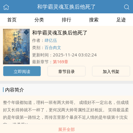
和学霸灵魂互换后他死了
首页
分类
排行
搜索
足迹
和学霸灵魂互换后他死了
作者：
肆亿伍
类别：
百合肉文
2025-11-24 03:02:24
更新时间：
最新章节：
第169章
立即阅读
章节目录
加入书架
内容简介
整个年级都知道，理科一班有两大帅哥。 成绩好不一定出名，但成绩
好又长得帅就不一样了，更何况两大帅哥属性正好相反。 笑得最温柔
的是年级第一路恒之，而传言里那个暴戾不近人情的是年级第十沈实
安。 温柔受V..
展开全部