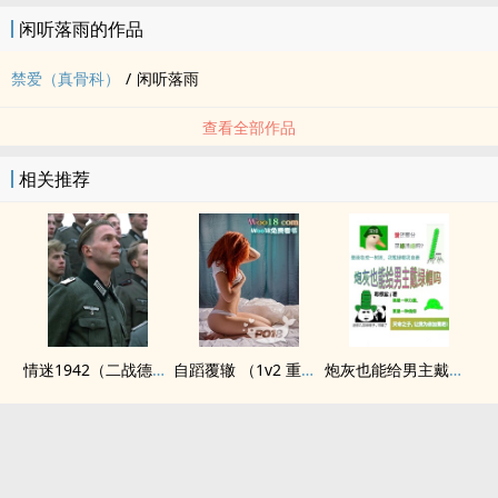
闲听落雨的作品
禁爱（真骨科）
/
闲听落雨
查看全部作品
相关推荐
情迷1942（二战德国）
自蹈覆辙 （1v2 重生）
炮灰也能给男主戴绿帽吗(NP)