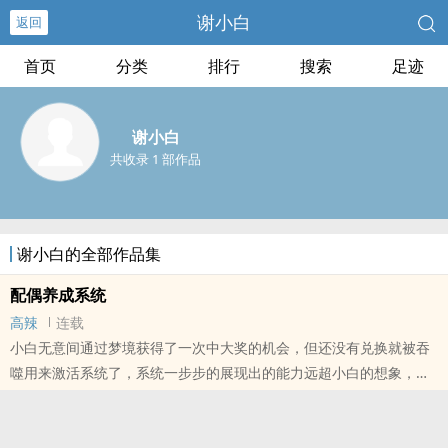
谢小白
返回
首页
分类
排行
搜索
足迹
谢小白
共收录 1 部作品
谢小白的全部作品集
配偶养成系统
高辣
连载
小白无意间通过梦境获得了一次中大奖的机会，但还没有兑换就被吞
噬用来激活系统了，系统一步步的展现出的能力远超小白的想象，帮
助他培养了多个配偶，也培养了自己【无绿，后宫爽文，女主3-5人】
本站提示：各位书友要是觉得《配偶养成系统》还不错的话请不要忘
记向您QQ群和微博里的朋友推荐哦！