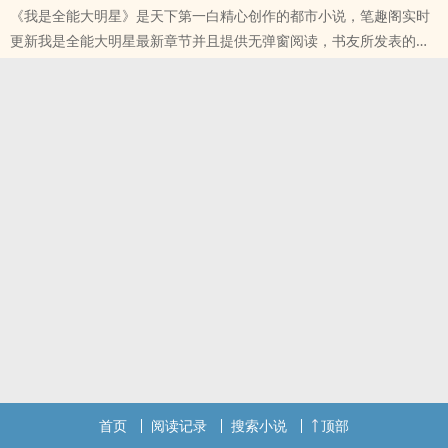
《我是全能大明星》是天下第一白精心创作的都市小说，笔趣阁实时
更新我是全能大明星最新章节并且提供无弹窗阅读，书友所发表的我
是全能大明星评论，并不代表笔趣阁赞同或者支持我是全能大明星读
者的观点。
本站提示：各位书友要是觉得《我是全能大明星》还不错的话请不要
忘记向您QQ群和微博里的朋友推荐哦！
首页
阅读记录
搜索小说
顶部