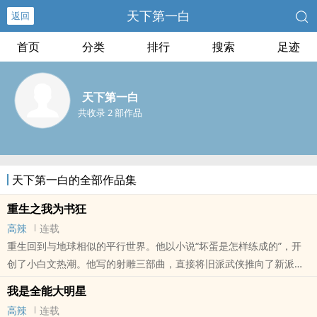
天下第一白
返回
首页
分类
排行
搜索
足迹
天下第一白
共收录 2 部作品
天下第一白的全部作品集
重生之我为书狂
高辣
连载
重生回到与地球相似的平行世界。他以小说“坏蛋是怎样练成的”，开
创了小白文热潮。他写的射雕三部曲，直接将旧派武侠推向了新派武
侠高峰。他写的白蛇传，梁山伯与祝...
我是全能大明星
本站提示：各位书友要是觉得《重生之我为书狂》还不错的话请不要
高辣
连载
忘记向您QQ群和微博里的朋友推荐哦！