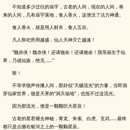
不知道多少过往的庙宇，古老的人间，现在的人间，将
来的人间，凡有庙宇落地，食人香火，这便没了法力神通。
食人香火，就是用人财帛，食人五谷。
凡人祭祀所用越盛，仙人天神灭亡越速！
“魏赤侠！魏赤侠！还请饶命！还请饶命！我等诞生于仙
界，乃成仙族，绝无……”
斩！
不等求饶声传播人间，那好似“天赐流光”的力量，当即洞
穿仙家世界，饶是天界的“洞天福地”，也抵不过这流光。
因为那流光，便是一颗颗巨大星辰！
古老的星君褪去神秘，青龙、朱雀、白虎、玄武……最终
都只是点缀在银河之上的一颗颗星辰。