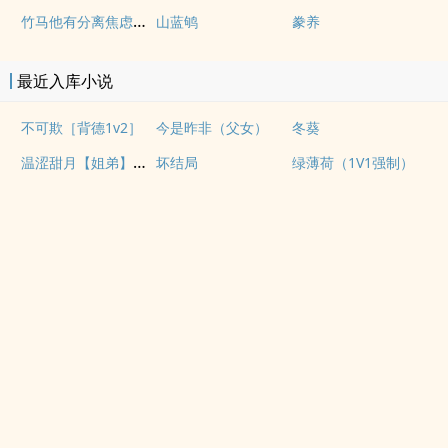
竹马他有分离焦虑（1v1）
山蓝鸲
豢养
最近入库小说
不可欺［背德1v2］
今是昨非（父女）
冬葵
温涩甜月【姐弟】【1v1】
坏结局
绿薄荷（1V1强制）