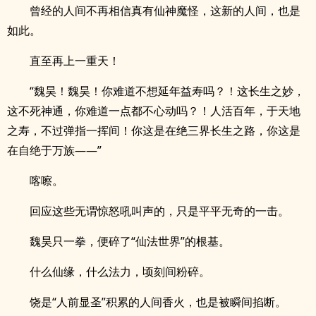
曾经的人间不再相信真有仙神魔怪，这新的人间，也是
如此。
直至再上一重天！
“魏昊！魏昊！你难道不想延年益寿吗？！这长生之妙，
这不死神通，你难道一点都不心动吗？！人活百年，于天地
之寿，不过弹指一挥间！你这是在绝三界长生之路，你这是
在自绝于万族——”
喀嚓。
回应这些无谓惊怒吼叫声的，只是平平无奇的一击。
魏昊只一拳，便碎了“仙法世界”的根基。
什么仙缘，什么法力，顷刻间粉碎。
饶是“人前显圣”积累的人间香火，也是被瞬间掐断。