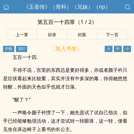
《玉壶传》（骨科）（兄妹）（np）
第五百一十四章（1 / 2）
上一章
目录
封面
下一页
〔加入书签〕
五百一十四、
不得不说，宫里的东西总是要好得多，亦或者颜子衿只
是症状看起来比较重，其实并没有中多深的毒，待得她悠悠
转醒，外面的天色似乎也就才日落。
“醒了？”
一声唤令颜子衿愣了一下，她先是试了试自己指尖，似
乎已经能够勉强活动，这才尝试转一转眼珠，这一转，便看
见坐在床边椅子上看书的长公主。