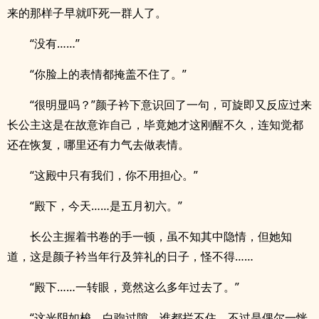
来的那样子早就吓死一群人了。
“没有……”
“你脸上的表情都掩盖不住了。”
“很明显吗？”颜子衿下意识回了一句，可旋即又反应过来
长公主这是在故意诈自己，毕竟她才这刚醒不久，连知觉都
还在恢复，哪里还有力气去做表情。
“这殿中只有我们，你不用担心。”
“殿下，今天……是五月初六。”
长公主握着书卷的手一顿，虽不知其中隐情，但她知
道，这是颜子衿当年行及笄礼的日子，怪不得……
“殿下……一转眼，竟然这么多年过去了。”
“这光阴如梭，白驹过隙，谁都拦不住，不过是偶尔一恍