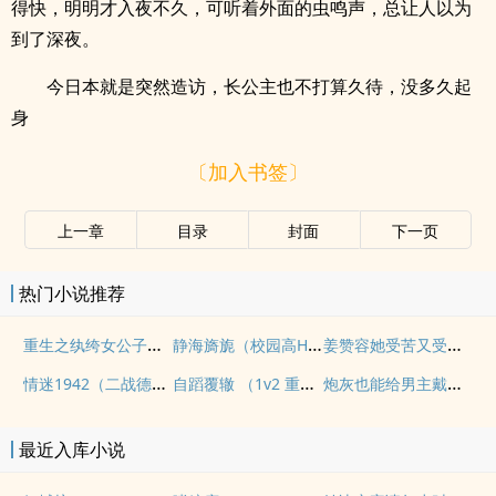
得快，明明才入夜不久，可听着外面的虫鸣声，总让人以为
到了深夜。
今日本就是突然造访，长公主也不打算久待，没多久起
身
〔加入书签〕
上一章
目录
封面
下一页
热门小说推荐
重生之纨绔女公子（NPH）
静海旖旎（校园高H）
姜赞容她受苦又受难（NPH）
情迷1942（二战德国）
自蹈覆辙 （1v2 重生）
炮灰也能给男主戴绿帽吗(NP)
最近入库小说