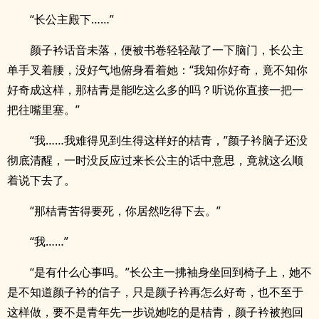
“长公主殿下……”
颜子衿话音未落，便被书卷轻轻敲了一下脑门，长公主
单手叉着腰，没好气地俯身看着她：“我知你好奇，竟不知你
好奇成这样，那桔青是能吃这么多的吗？听说你直接一把一
把往嘴里塞。”
“我……我难得见到生得这样好的桔青，”颜子衿脑子还没
彻底清醒，一时没反应过来长公主的话中意思，竟就这么顺
着说下去了。
“那桔青苦得要死，你居然吃得下去。”
“我……”
“是有什么心事吗。”长公主一拂袖身坐回到椅子上，她不
是不知道颜子衿的信子，只是颜子衿再怎么好奇，也不至于
这样做，要不是青年先一步说她吃的是桔青，颜子衿被抱回