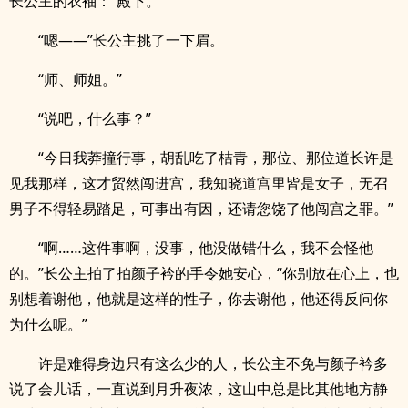
长公主的衣袖：“殿下。”
“嗯——”长公主挑了一下眉。
“师、师姐。”
“说吧，什么事？”
“今日我莽撞行事，胡乱吃了桔青，那位、那位道长许是
见我那样，这才贸然闯进宫，我知晓道宫里皆是女子，无召
男子不得轻易踏足，可事出有因，还请您饶了他闯宫之罪。”
“啊……这件事啊，没事，他没做错什么，我不会怪他
的。”长公主拍了拍颜子衿的手令她安心，“你别放在心上，也
别想着谢他，他就是这样的性子，你去谢他，他还得反问你
为什么呢。”
许是难得身边只有这么少的人，长公主不免与颜子衿多
说了会儿话，一直说到月升夜浓，这山中总是比其他地方静